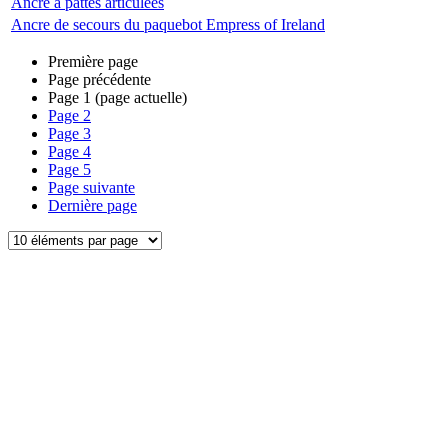
Ancre à pattes articulées
Ancre de secours du paquebot Empress of Ireland
Première page
Page précédente
Page
1
(page actuelle)
Page
2
Page
3
Page
4
Page
5
Page suivante
Dernière page