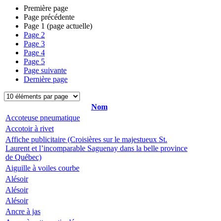
Première page
Page précédente
Page
1
(page actuelle)
Page
2
Page
3
Page
4
Page
5
Page suivante
Dernière page
Nom
Accoteuse pneumatique
Accotoir à rivet
Affiche publicitaire (Croisières sur le majestueux St.
Laurent et l’incomparable Saguenay dans la belle province
de Québec)
Aiguille à voiles courbe
Alésoir
Alésoir
Alésoir
Ancre à jas