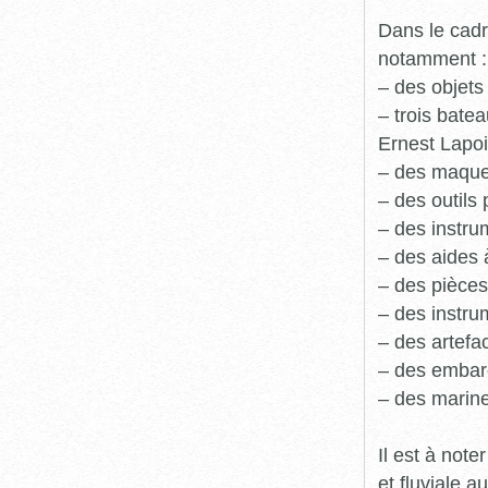
Dans le cadr
notamment :
– des objets
– trois batea
Ernest Lapoi
– des maque
– des outils 
– des instru
– des aides 
– des pièces
– des instru
– des artefa
– des embarc
– des marine
Il est à not
et fluviale 