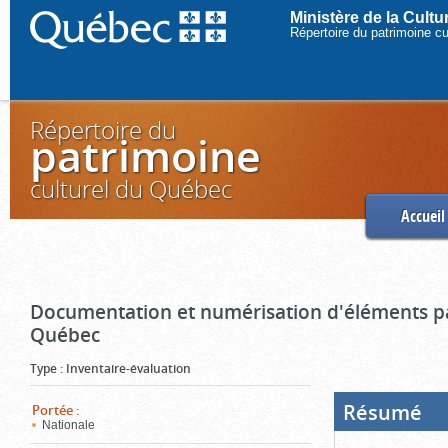
Ministère de la Cult
Répertoire du patrimoine c
Répertoire du
patrimoine
culturel du Québec
Accueil
Documentation et numérisation d'éléments pa
Québec
Type
:
Inventaire-évaluation
Résumé
(Boi
Portée
:
ouve
Nationale
cliq