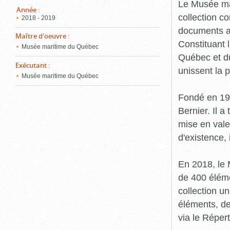
pou
Le Musée ma
ferm
Année
:
collection c
2018 - 2019
documents an
Maître d'oeuvre
:
Constituant 
Musée maritime du Québec
Québec et du
Exécutant
:
unissent la 
Musée maritime du Québec
Fondé en 19
Bernier. Il a
mise en vale
d'existence,
En 2018, le
de 400 éléme
collection u
éléments, de
via le Réper