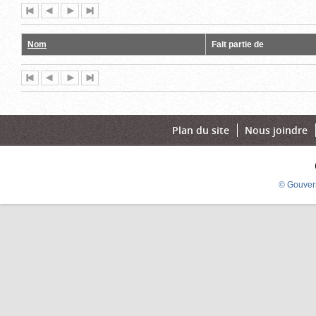
Première
Page
Page
Dernière
page
précédente
suivante
page
Nom
Fait partie de
Première
Page
Page
Dernière
page
précédente
suivante
page
Plan du site
Nous joindre
© Gouver