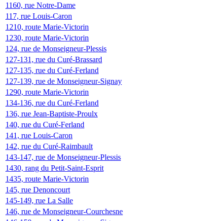
1160, rue Notre-Dame
117, rue Louis-Caron
1210, route Marie-Victorin
1230, route Marie-Victorin
124, rue de Monseigneur-Plessis
127-131, rue du Curé-Brassard
127-135, rue du Curé-Ferland
127-139, rue de Monseigneur-Signay
1290, route Marie-Victorin
134-136, rue du Curé-Ferland
136, rue Jean-Baptiste-Proulx
140, rue du Curé-Ferland
141, rue Louis-Caron
142, rue du Curé-Raimbault
143-147, rue de Monseigneur-Plessis
1430, rang du Petit-Saint-Esprit
1435, route Marie-Victorin
145, rue Denoncourt
145-149, rue La Salle
146, rue de Monseigneur-Courchesne