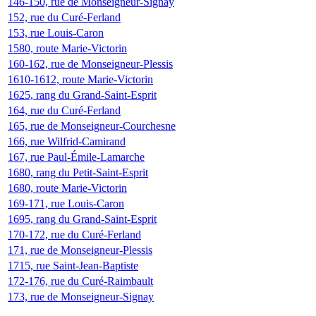
146-150, rue de Monseigneur-Signay
152, rue du Curé-Ferland
153, rue Louis-Caron
1580, route Marie-Victorin
160-162, rue de Monseigneur-Plessis
1610-1612, route Marie-Victorin
1625, rang du Grand-Saint-Esprit
164, rue du Curé-Ferland
165, rue de Monseigneur-Courchesne
166, rue Wilfrid-Camirand
167, rue Paul-Émile-Lamarche
1680, rang du Petit-Saint-Esprit
1680, route Marie-Victorin
169-171, rue Louis-Caron
1695, rang du Grand-Saint-Esprit
170-172, rue du Curé-Ferland
171, rue de Monseigneur-Plessis
1715, rue Saint-Jean-Baptiste
172-176, rue du Curé-Raimbault
173, rue de Monseigneur-Signay