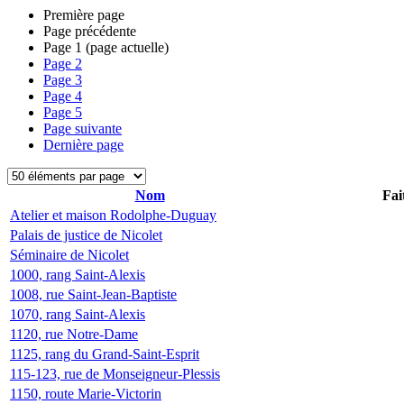
Première page
Page précédente
Page
1
(page actuelle)
Page
2
Page
3
Page
4
Page
5
Page suivante
Dernière page
Nom
Fai
Atelier et maison Rodolphe-Duguay
Palais de justice de Nicolet
Séminaire de Nicolet
1000, rang Saint-Alexis
1008, rue Saint-Jean-Baptiste
1070, rang Saint-Alexis
1120, rue Notre-Dame
1125, rang du Grand-Saint-Esprit
115-123, rue de Monseigneur-Plessis
1150, route Marie-Victorin