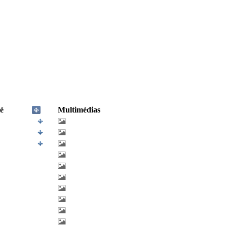
é
Multimédias