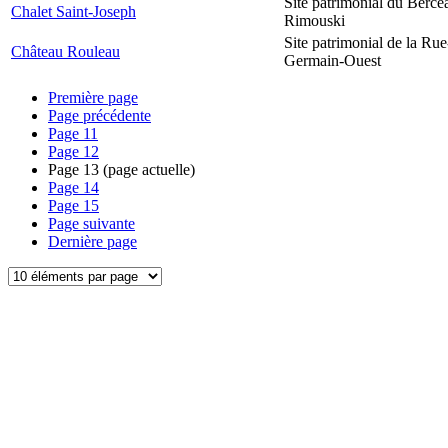
Site patrimonial du Berce
Chalet Saint-Joseph
Rimouski
Site patrimonial de la Rue
Château Rouleau
Germain-Ouest
Première page
Page précédente
Page
11
Page
12
Page
13
(page actuelle)
Page
14
Page
15
Page suivante
Dernière page