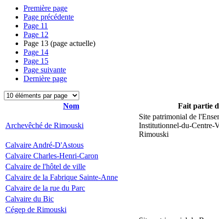
Première page
Page précédente
Page
11
Page
12
Page
13
(page actuelle)
Page
14
Page
15
Page suivante
Dernière page
Nom
Fait partie 
Site patrimonial de l'Ens
Archevêché de Rimouski
Institutionnel-du-Centre-V
Rimouski
Calvaire André-D'Astous
Calvaire Charles-Henri-Caron
Calvaire de l'hôtel de ville
Calvaire de la Fabrique Sainte-Anne
Calvaire de la rue du Parc
Calvaire du Bic
Cégep de Rimouski