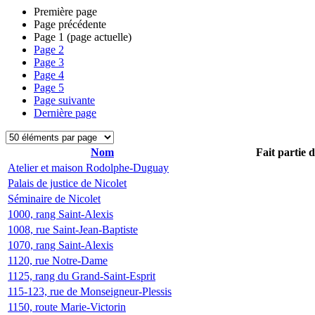
Première page
Page précédente
Page
1
(page actuelle)
Page
2
Page
3
Page
4
Page
5
Page suivante
Dernière page
Nom
Fait partie 
Atelier et maison Rodolphe-Duguay
Palais de justice de Nicolet
Séminaire de Nicolet
1000, rang Saint-Alexis
1008, rue Saint-Jean-Baptiste
1070, rang Saint-Alexis
1120, rue Notre-Dame
1125, rang du Grand-Saint-Esprit
115-123, rue de Monseigneur-Plessis
1150, route Marie-Victorin