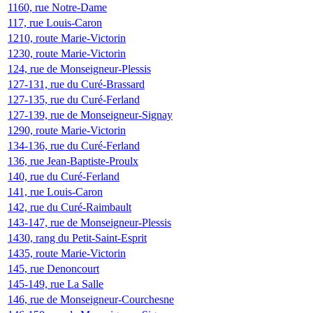
1160, rue Notre-Dame
117, rue Louis-Caron
1210, route Marie-Victorin
1230, route Marie-Victorin
124, rue de Monseigneur-Plessis
127-131, rue du Curé-Brassard
127-135, rue du Curé-Ferland
127-139, rue de Monseigneur-Signay
1290, route Marie-Victorin
134-136, rue du Curé-Ferland
136, rue Jean-Baptiste-Proulx
140, rue du Curé-Ferland
141, rue Louis-Caron
142, rue du Curé-Raimbault
143-147, rue de Monseigneur-Plessis
1430, rang du Petit-Saint-Esprit
1435, route Marie-Victorin
145, rue Denoncourt
145-149, rue La Salle
146, rue de Monseigneur-Courchesne