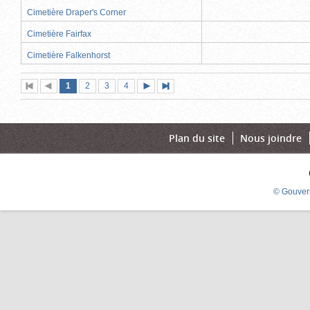
Cimetière Draper's Corner
Cimetière Fairfax
Cimetière Falkenhorst
Page
(page
Page
Page
Page
1
Première
2
Page
3
4
Page
Dernière
actuelle)
page
précédente
suivante
page
Plan du site
Nous joindre
© Gouver