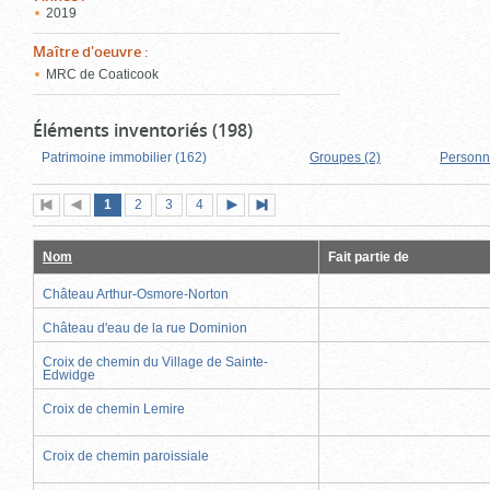
2019
Maître d'oeuvre
:
MRC de Coaticook
Éléments inventoriés (198)
Patrimoine immobilier (162)
Groupes (2)
Personn
Page
(page
Page
Page
Page
1
Première
2
Page
3
4
Page
Dernière
actuelle)
page
précédente
suivante
page
Nom
Fait partie de
Château Arthur-Osmore-Norton
Château d'eau de la rue Dominion
Croix de chemin du Village de Sainte-
Edwidge
Croix de chemin Lemire
Croix de chemin paroissiale