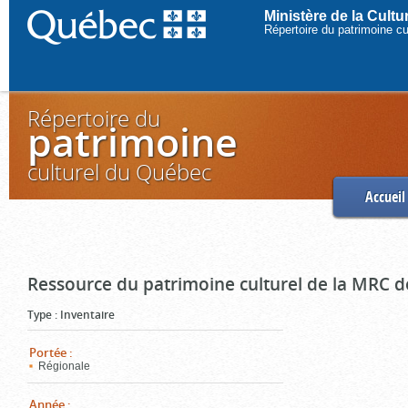
Ministère de la Cult
Répertoire du patrimoine c
Répertoire du
patrimoine
culturel du Québec
Accueil
Ressource du patrimoine culturel de la MRC d
Type
:
Inventaire
Portée
:
Régionale
Année
: