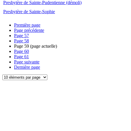
Presbytère de Sainte-Pudentienne (démoli)
Presbytère de Sainte-Sophie
Première page
Page précédente
Page
57
Page
58
Page
59
(page actuelle)
Page
60
Page
61
Page suivante
Dernière page