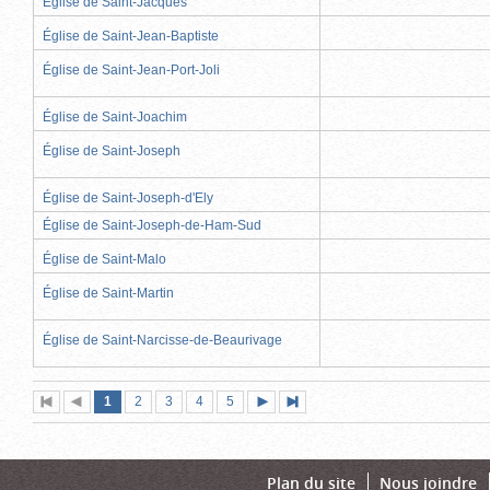
Église de Saint-Jacques
Église de Saint-Jean-Baptiste
Église de Saint-Jean-Port-Joli
Église de Saint-Joachim
Église de Saint-Joseph
Église de Saint-Joseph-d'Ely
Église de Saint-Joseph-de-Ham-Sud
Église de Saint-Malo
Église de Saint-Martin
Église de Saint-Narcisse-de-Beaurivage
Page
(page
Page
Page
Page
Page
1
Première
2
Page
3
4
5
Page
Dernière
actuelle)
page
précédente
suivante
page
Plan du site
Nous joindre