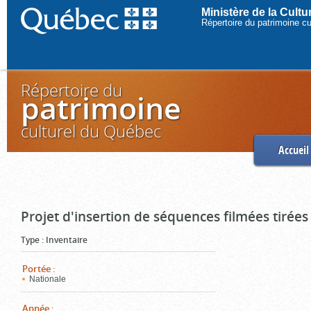
Ministère de la Cult
Répertoire du patrimoine c
Répertoire du
patrimoine
culturel du Québec
Accueil
Projet d'insertion de séquences filmées tirées
Type
:
Inventaire
Portée
:
Nationale
Année
: