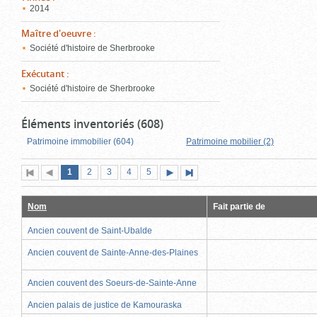
2014
Maître d'oeuvre
:
Société d'histoire de Sherbrooke
Exécutant
:
Société d'histoire de Sherbrooke
Éléments inventoriés (608)
Patrimoine immobilier (604)
Patrimoine mobilier (2)
Page
(page
Page
Page
Page
Page
1
Première
2
Page
3
4
5
Page
Dernière
actuelle)
page
précédente
suivante
page
Nom
Fait partie de
Ancien couvent de Saint-Ubalde
Ancien couvent de Sainte-Anne-des-Plaines
Ancien couvent des Soeurs-de-Sainte-Anne
Ancien palais de justice de Kamouraska