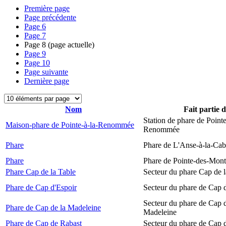
Première page
Page précédente
Page
6
Page
7
Page
8
(page actuelle)
Page
9
Page
10
Page suivante
Dernière page
Nom
Fait partie 
Station de phare de Pointe
Maison-phare de Pointe-à-la-Renommée
Renommée
Phare
Phare de L'Anse-à-la-Ca
Phare
Phare de Pointe-des-Mont
Phare Cap de la Table
Secteur du phare Cap de l
Phare de Cap d'Espoir
Secteur du phare de Cap 
Secteur du phare de Cap d
Phare de Cap de la Madeleine
Madeleine
Phare de Cap de Rabast
Secteur du phare de Cap 