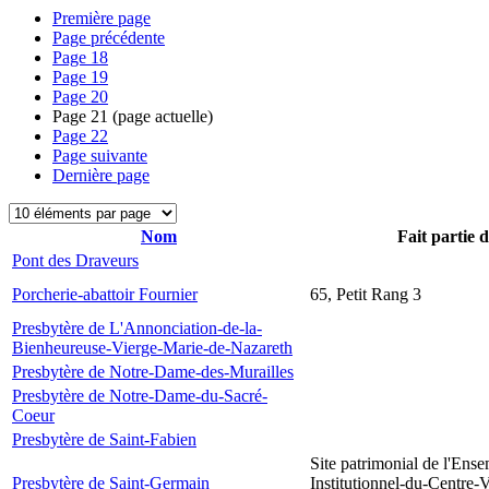
Première page
Page précédente
Page
18
Page
19
Page
20
Page
21
(page actuelle)
Page
22
Page suivante
Dernière page
Nom
Fait partie 
Pont des Draveurs
Porcherie-abattoir Fournier
65, Petit Rang 3
Presbytère de L'Annonciation-de-la-
Bienheureuse-Vierge-Marie-de-Nazareth
Presbytère de Notre-Dame-des-Murailles
Presbytère de Notre-Dame-du-Sacré-
Coeur
Presbytère de Saint-Fabien
Site patrimonial de l'Ens
Presbytère de Saint-Germain
Institutionnel-du-Centre-V