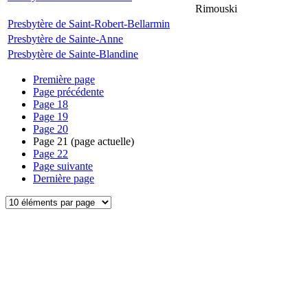
Rimouski
Presbytère de Saint-Robert-Bellarmin
Presbytère de Sainte-Anne
Presbytère de Sainte-Blandine
Première page
Page précédente
Page
18
Page
19
Page
20
Page
21
(page actuelle)
Page
22
Page suivante
Dernière page