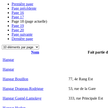
Première page
Page précédente
Page
16
Page
17
Page
18
(page actuelle)
Page
19
Page
20
Page suivante
Dernière page
Nom
Fait partie 
Hangar
Hangar
Hangar Bouillon
77, 4e Rang Est
Hangar Drapeau-Rodrigue
53, rue de la Gare
Hangar Gagné-Lamolaye
333, rue Principale Est
Hangar Hudon