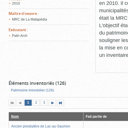
en 2010. Il 
2010
municipalité
Maître d'oeuvre
:
était la MRC
MRC de La Matapédia
L'objectif ét
Exécutant
:
du patrimoin
Patri-Arch
souligner le
la mise en c
un inventair
Éléments inventoriés (126)
Patrimoine immobilier (126)
Page
(page
Page
Page
1
Première
2
Page
3
Page
Dernière
actuelle)
page
précédente
suivante
page
Nom
Fait partie de
Ancien presbytère de Lac-au-Saumon