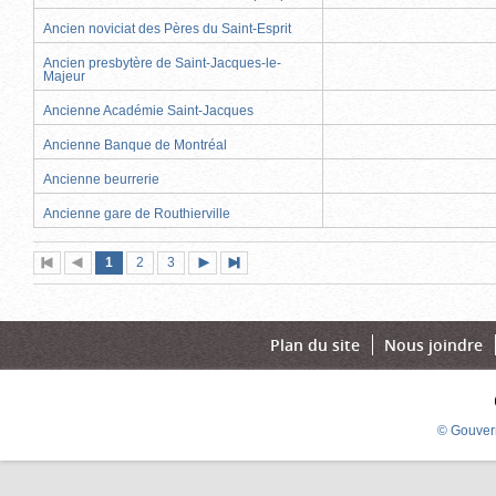
Ancien noviciat des Pères du Saint-Esprit
Ancien presbytère de Saint-Jacques-le-
Majeur
Ancienne Académie Saint-Jacques
Ancienne Banque de Montréal
Ancienne beurrerie
Ancienne gare de Routhierville
Page
(page
Page
Page
1
Première
2
Page
3
Page
Dernière
actuelle)
page
précédente
suivante
page
Plan du site
Nous joindre
© Gouver