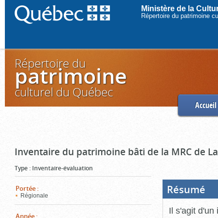
Ministère de la Cult
Répertoire du patrimoine c
Répertoire du
patrimoine
culturel du Québec
Accueil
Inventaire du patrimoine bâti de la MRC de L
Type
:
Inventaire-évaluation
Résumé
(Boi
Portée
:
ouve
Régionale
cliq
pou
Il s'agit d'u
ferm
Année
: