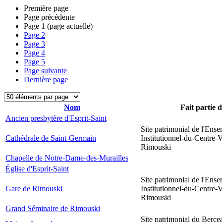
Première page
Page précédente
Page
1
(page actuelle)
Page
2
Page
3
Page
4
Page
5
Page suivante
Dernière page
Nom
Fait partie 
Ancien presbytère d'Esprit-Saint
Site patrimonial de l'Ens
Cathédrale de Saint-Germain
Institutionnel-du-Centre-V
Rimouski
Chapelle de Notre-Dame-des-Murailles
Église d'Esprit-Saint
Site patrimonial de l'Ens
Gare de Rimouski
Institutionnel-du-Centre-V
Rimouski
Grand Séminaire de Rimouski
Site patrimonial du Berce