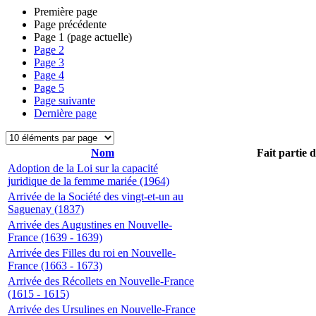
Première page
Page précédente
Page
1
(page actuelle)
Page
2
Page
3
Page
4
Page
5
Page suivante
Dernière page
Nom
Fait partie 
Adoption de la Loi sur la capacité
juridique de la femme mariée (1964)
Arrivée de la Société des vingt-et-un au
Saguenay (1837)
Arrivée des Augustines en Nouvelle-
France (1639 - 1639)
Arrivée des Filles du roi en Nouvelle-
France (1663 - 1673)
Arrivée des Récollets en Nouvelle-France
(1615 - 1615)
Arrivée des Ursulines en Nouvelle-France