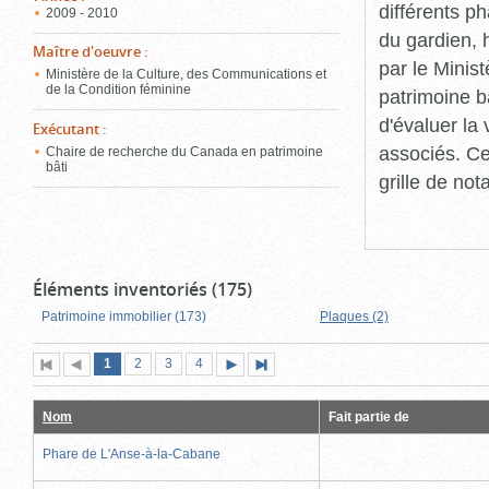
différents p
2009 - 2010
du gardien, 
Maître d'oeuvre
:
par le Minis
Ministère de la Culture, des Communications et
de la Condition féminine
patrimoine b
d'évaluer la
Exécutant
:
associés. Ce
Chaire de recherche du Canada en patrimoine
bâti
grille de not
Éléments inventoriés (175)
Patrimoine immobilier (173)
Plaques (2)
Page
(page
Page
Page
Page
1
Première
2
Page
3
4
Page
Dernière
actuelle)
page
précédente
suivante
page
Nom
Fait partie de
Phare de L'Anse-à-la-Cabane