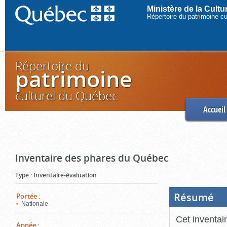
Ministère de la Cult
Répertoire du patrimoine c
Répertoire du
patrimoine
culturel du Québec
Accueil
Inventaire des phares du Québec
Type
:
Inventaire-évaluation
Résumé
(Boi
Portée
:
ouve
Nationale
cliq
pou
Cet inventai
ferm
Année
: