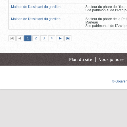
Maison de l'assistant du gardien
Secteur du phare de l'île 
Site patrimonial de l'Arch
Maison de l'assistant du gardien
Secteur du phare de la Peti
Marteau
Site patrimonial de l'Arch
Page
(page
Page
Page
Page
1
Première
2
Page
3
4
Page
Dernière
actuelle)
page
précédente
suivante
page
Plan du site
Nous joindre
© Gouver