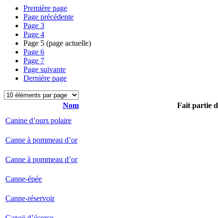
Première page
Page précédente
Page
3
Page
4
Page
5
(page actuelle)
Page
6
Page
7
Page suivante
Dernière page
Nom
Fait partie 
Canine d’ours polaire
Canne à pommeau d’or
Canne à pommeau d’or
Canne-épée
Canne-réservoir
Canoë d’écorce