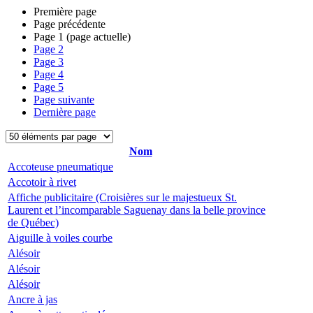
Première page
Page précédente
Page
1
(page actuelle)
Page
2
Page
3
Page
4
Page
5
Page suivante
Dernière page
Nom
Accoteuse pneumatique
Accotoir à rivet
Affiche publicitaire (Croisières sur le majestueux St.
Laurent et l’incomparable Saguenay dans la belle province
de Québec)
Aiguille à voiles courbe
Alésoir
Alésoir
Alésoir
Ancre à jas