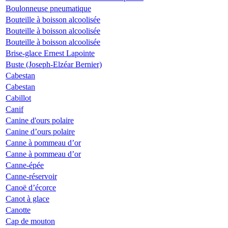
Boulonneuse pneumatique
Bouteille à boisson alcoolisée
Bouteille à boisson alcoolisée
Bouteille à boisson alcoolisée
Brise-glace Ernest Lapointe
Buste (Joseph-Elzéar Bernier)
Cabestan
Cabestan
Cabillot
Canif
Canine d'ours polaire
Canine d’ours polaire
Canne à pommeau d’or
Canne à pommeau d’or
Canne-épée
Canne-réservoir
Canoë d’écorce
Canot à glace
Canotte
Cap de mouton