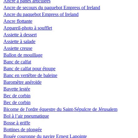
Ancre à pattes articulées
Ancre de secours du paquebot Empress of Ireland
Ancre du paquebot Empress of Ireland
Ancre flottante
Appareil-photo à soufflet
Assiette à dessert
Assiette à salade
Assiette creuse
Ballon de mouillage
Banc de calfat
Banc de calfat pour étoupe
Banc en vertèbre de baleine
Baromètre anéroïde
Bavette lestée
Bec de corbin
Bec de corbin
Bicorne de l'ordre équestre du Saint-Sépulcre de Jérusalem
Bol à l’air pneumatique
Bosse à griffe
Bottines de plongée
Bouée couronne du navire Ernest Lapointe