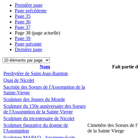
Première page
Page précédente
Page
35
Page
36
Page
37
Page
38
(page actuelle)
Page
39
Page suivante
Dernière page
Nom
Fait partie 
Presbytère de Saint-Jean-Baptiste
Quai de Nicolet
Sacristie des Soeurs de l'Assomption de la
Sainte-Vierge
Sculpture des Jeunes du Monde
Sculpture du 150e anniversaire des Soeurs
de l'Assomption de la Sainte Vierge
Sculpture du tricentenaire de Nicolet
Sculpture figurative du dogme de
Cimetière des Soeurs de 
l'Assomption
de la Sainte Vierge
Sculpture MAPAQ - Ancienne école