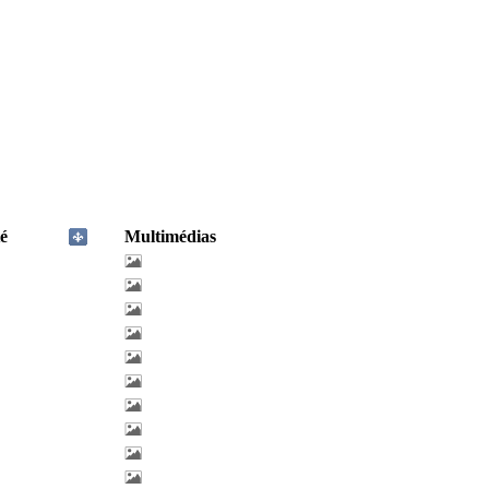
é
Multimédias