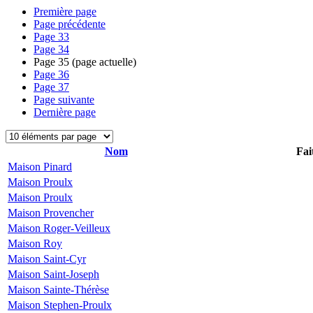
Première page
Page précédente
Page
33
Page
34
Page
35
(page actuelle)
Page
36
Page
37
Page suivante
Dernière page
Nom
Fai
Maison Pinard
Maison Proulx
Maison Proulx
Maison Provencher
Maison Roger-Veilleux
Maison Roy
Maison Saint-Cyr
Maison Saint-Joseph
Maison Sainte-Thérèse
Maison Stephen-Proulx