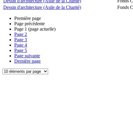
Dessin d'architecture (Asile de la Charité)
Fonds Ch
Dessin d'architecture (Asile de la Charité)
Fonds Ch
Première page
Page précédente
Page
1
(page actuelle)
Page
2
Page
3
Page
4
Page
5
Page suivante
Dernière page