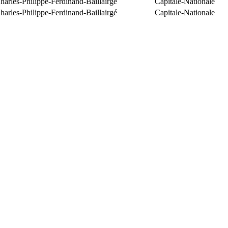
arles-Philippe-Ferdinand-Baillairgé
Capitale-Nationale
arles-Philippe-Ferdinand-Baillairgé
Capitale-Nationale