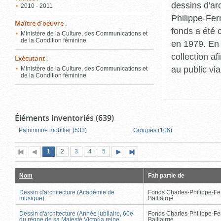
dessins d'ar
2010 - 2011
Philippe-Fer
Maître d'oeuvre
:
fonds a été c
Ministère de la Culture, des Communications et
de la Condition féminine
en 1979. En 
collection a
Exécutant
:
au public vi
Ministère de la Culture, des Communications et
de la Condition féminine
Éléments inventoriés (639)
Patrimoine mobilier (533)
Groupes (106)
Page
(page
Page
Page
Page
Page
1
Première
2
Page
3
4
5
Page
Dernière
actuelle)
page
précédente
suivante
page
Nom
Fait partie de
Dessin d'architecture (Académie de
Fonds Charles-Philippe-Fe
musique)
Baillairgé
Dessin d'architecture (Année jubilaire, 60e
Fonds Charles-Philippe-Fe
du règne de sa Majesté Victoria reine
Baillairgé