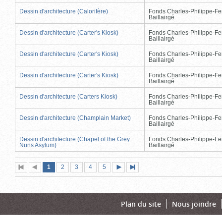
Dessin d'architecture (Calorifère)
Fonds Charles-Philippe-Fe
Baillairgé
Dessin d'architecture (Carter's Kiosk)
Fonds Charles-Philippe-Fe
Baillairgé
Dessin d'architecture (Carter's Kiosk)
Fonds Charles-Philippe-Fe
Baillairgé
Dessin d'architecture (Carter's Kiosk)
Fonds Charles-Philippe-Fe
Baillairgé
Dessin d'architecture (Carters Kiosk)
Fonds Charles-Philippe-Fe
Baillairgé
Dessin d'architecture (Champlain Market)
Fonds Charles-Philippe-Fe
Baillairgé
Dessin d'architecture (Chapel of the Grey
Fonds Charles-Philippe-Fe
Nuns Asylum)
Baillairgé
Page
(page
Page
Page
Page
Page
1
Première
2
Page
3
4
5
Page
Dernière
actuelle)
page
précédente
suivante
page
Plan du site
Nous joindre