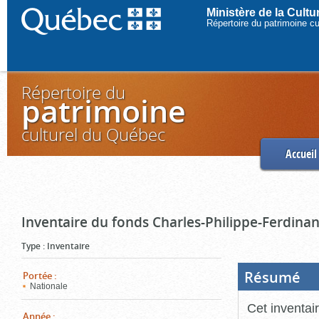
Ministère de la Cult
Répertoire du patrimoine c
Répertoire du
patrimoine
culturel du Québec
Accueil
Inventaire du fonds Charles-Philippe-Ferdinan
Type
:
Inventaire
Résumé
(Boi
Portée
:
ouve
Nationale
cliq
pou
Cet inventai
ferm
Année
: