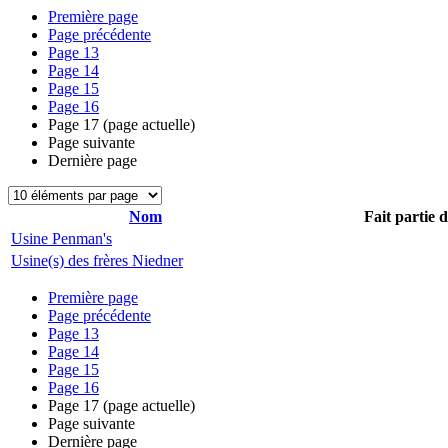
Première page
Page précédente
Page
13
Page
14
Page
15
Page
16
Page
17
(page actuelle)
Page suivante
Dernière page
Nom
Fait partie 
Usine Penman's
Usine(s) des frères Niedner
Première page
Page précédente
Page
13
Page
14
Page
15
Page
16
Page
17
(page actuelle)
Page suivante
Dernière page