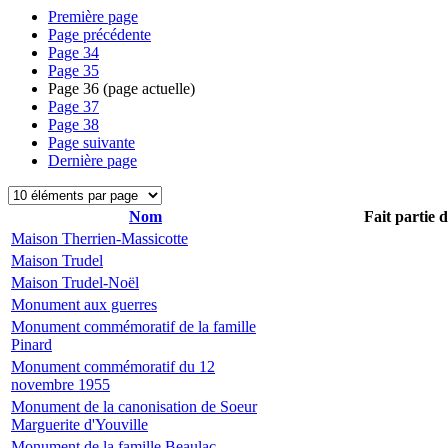
Première page
Page précédente
Page
34
Page
35
Page
36
(page actuelle)
Page
37
Page
38
Page suivante
Dernière page
Nom
Fait partie 
Maison Therrien-Massicotte
Maison Trudel
Maison Trudel-Noël
Monument aux guerres
Monument commémoratif de la famille
Pinard
Monument commémoratif du 12
novembre 1955
Monument de la canonisation de Soeur
Marguerite d'Youville
Monument de la famille Beaulac