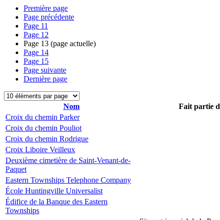
Première page
Page précédente
Page
11
Page
12
Page
13
(page actuelle)
Page
14
Page
15
Page suivante
Dernière page
Nom
Fait partie 
Croix du chemin Parker
Croix du chemin Pouliot
Croix du chemin Rodrigue
Croix Liboire Veilleux
Deuxième cimetière de Saint-Venant-de-
Paquet
Eastern Townships Telephone Company
École Huntingville Universalist
Édifice de la Banque des Eastern
Townships