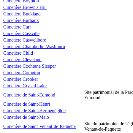
Cimetière Boynton
Cimetière Brown's Hill
Cimetière Buckland
Cimetière Burbank
Cimetière Carr
Cimetière Cassville
Cimetière Caswellboro
Cimetière Chamberlin-Washburn
Cimetière Child
Cimetière Cleveland
Cimetière Cochrane Sleeper
Cimetière Compton
Cimetière Crooker
Cimetière Crystal Lake
Site patrimonial de la Par
Cimetière de Saint-Edmond
Edmond
Cimetière de Saint-Henri
Cimetière de Saint-Herménégilde
Cimetière de Saint-Malo
Site du patrimoine de l'égl
Cimetière de Saint-Venant-de-Paquette
Venant-de-Paquette