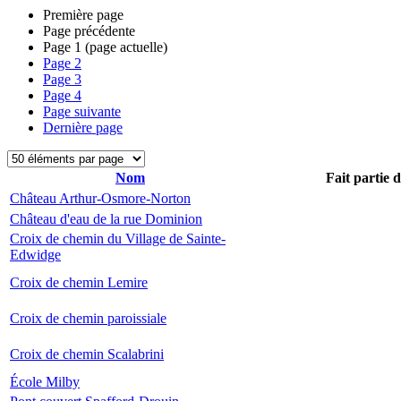
Première page
Page précédente
Page
1
(page actuelle)
Page
2
Page
3
Page
4
Page suivante
Dernière page
Nom
Fait partie 
Château Arthur-Osmore-Norton
Château d'eau de la rue Dominion
Croix de chemin du Village de Sainte-
Edwidge
Croix de chemin Lemire
Croix de chemin paroissiale
Croix de chemin Scalabrini
École Milby