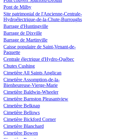
Pont couvert Spafford-Drouin
Pont de Milby
Site patrimonial de l'Ancienne-Centrale-
Hydroélectrique-de-la-Chute-Burroughs
Barrage d'Huntingville
Barrage de Dixville
Barrage de Martinville
Caisse populaire de Saint-Venant-de-
Paquette
Centrale électrique d'Hydro-Québec
Chutes Cushing
Cimetière All Saints Anglican
Cimetière Assomption-de-la-
Bienheureuse-Vierge-Marie
Cimetière Baldwin-Wheeler
Cimetière Barnston Pleasantview
Cimetière Belknap
Cimetière Bellows
Cimetière Bickford Corner
Cimetière Blanchard
Cimetière Bowen