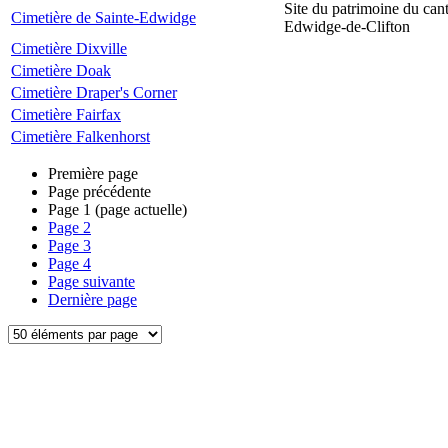
Site du patrimoine du can
Cimetière de Sainte-Edwidge
Edwidge-de-Clifton
Cimetière Dixville
Cimetière Doak
Cimetière Draper's Corner
Cimetière Fairfax
Cimetière Falkenhorst
Première page
Page précédente
Page
1
(page actuelle)
Page
2
Page
3
Page
4
Page suivante
Dernière page