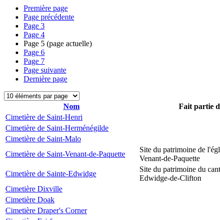
Première page
Page précédente
Page
3
Page
4
Page
5
(page actuelle)
Page
6
Page
7
Page suivante
Dernière page
Nom
Fait partie 
Cimetière de Saint-Henri
Cimetière de Saint-Herménégilde
Cimetière de Saint-Malo
Site du patrimoine de l'égl
Cimetière de Saint-Venant-de-Paquette
Venant-de-Paquette
Site du patrimoine du can
Cimetière de Sainte-Edwidge
Edwidge-de-Clifton
Cimetière Dixville
Cimetière Doak
Cimetière Draper's Corner