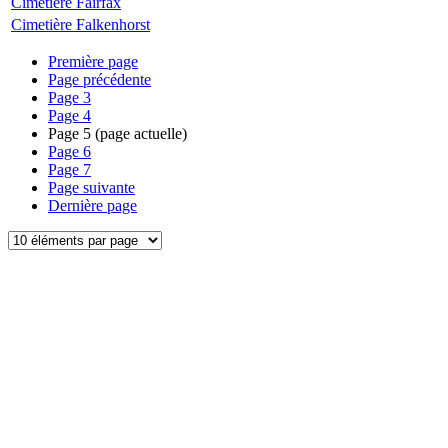
Cimetière Fairfax
Cimetière Falkenhorst
Première page
Page précédente
Page
3
Page
4
Page
5
(page actuelle)
Page
6
Page
7
Page suivante
Dernière page