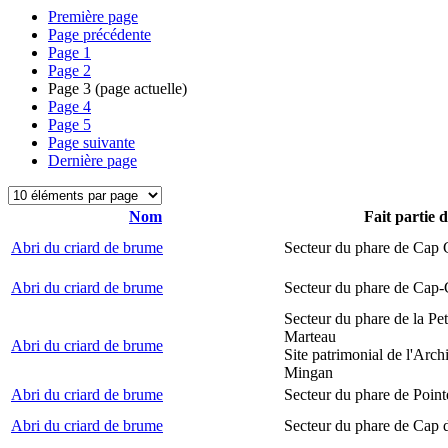
Première page
Page précédente
Page
1
Page
2
Page
3
(page actuelle)
Page
4
Page
5
Page suivante
Dernière page
Nom
Fait partie 
Abri du criard de brume
Secteur du phare de Cap
Abri du criard de brume
Secteur du phare de Cap-
Secteur du phare de la Peti
Marteau
Abri du criard de brume
Site patrimonial de l'Arch
Mingan
Abri du criard de brume
Secteur du phare de Point
Abri du criard de brume
Secteur du phare de Cap 