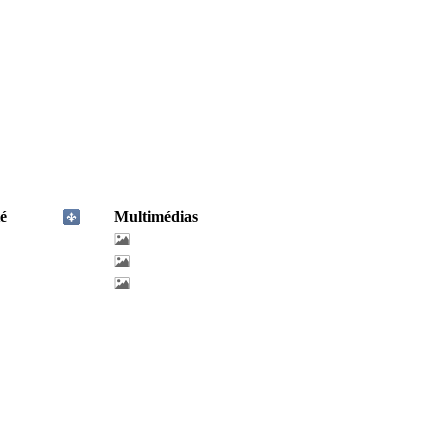
é
Multimédias