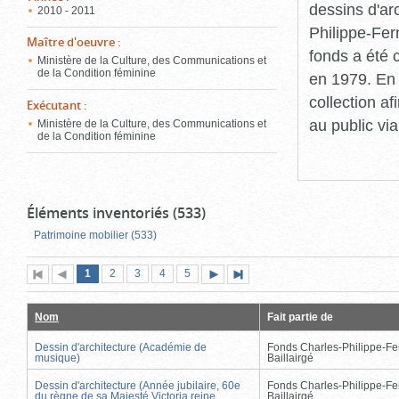
dessins d'ar
2010 - 2011
Philippe-Fer
Maître d'oeuvre
:
fonds a été c
Ministère de la Culture, des Communications et
de la Condition féminine
en 1979. En 
collection a
Exécutant
:
au public vi
Ministère de la Culture, des Communications et
de la Condition féminine
Éléments inventoriés (533)
Patrimoine mobilier (533)
Page
(page
Page
Page
Page
Page
1
Première
2
Page
3
4
5
Page
Dernière
actuelle)
page
précédente
suivante
page
Nom
Fait partie de
Dessin d'architecture (Académie de
Fonds Charles-Philippe-Fe
musique)
Baillairgé
Dessin d'architecture (Année jubilaire, 60e
Fonds Charles-Philippe-Fe
du règne de sa Majesté Victoria reine
Baillairgé