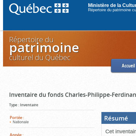
Ministère de la Cult
Répertoire du patrimoine c
Répertoire du
patrimoine
culturel du Québec
Accueil
Inventaire du fonds Charles-Philippe-Ferdinan
Type
:
Inventaire
Résumé
(Boi
Portée
:
ouve
Nationale
cliq
pou
Cet inventai
ferm
Année
: