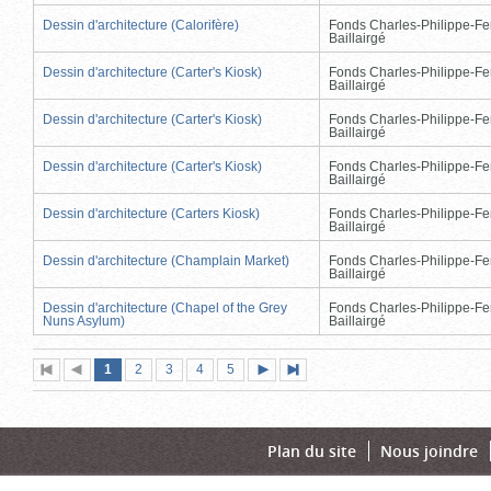
Dessin d'architecture (Calorifère)
Fonds Charles-Philippe-Fe
Baillairgé
Dessin d'architecture (Carter's Kiosk)
Fonds Charles-Philippe-Fe
Baillairgé
Dessin d'architecture (Carter's Kiosk)
Fonds Charles-Philippe-Fe
Baillairgé
Dessin d'architecture (Carter's Kiosk)
Fonds Charles-Philippe-Fe
Baillairgé
Dessin d'architecture (Carters Kiosk)
Fonds Charles-Philippe-Fe
Baillairgé
Dessin d'architecture (Champlain Market)
Fonds Charles-Philippe-Fe
Baillairgé
Dessin d'architecture (Chapel of the Grey
Fonds Charles-Philippe-Fe
Nuns Asylum)
Baillairgé
Page
(page
Page
Page
Page
Page
1
Première
2
Page
3
4
5
Page
Dernière
actuelle)
page
précédente
suivante
page
Plan du site
Nous joindre