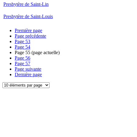
Presbytère de Saint-Lin
Presbytère de Saint-Louis
Première page
Page précédente
Page
53
Page
54
Page
55
(page actuelle)
Page
56
Page
57
Page suivante
Dernière page