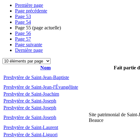
Première page
Page précédente
Page
53
Page
54
Page
55
(page actuelle)
Page
56
Page
57
Page suivante
Dernière page
Nom
Fait partie 
Presbytère de Saint-Jean-Baptiste
Presbytère de Saint-Jean-l'Évangéliste
Presbytère de Saint-Joachim
Presbytère de Saint-Joseph
Presbytère de Saint-Joseph
Site patrimonial de Saint-
Presbytère de Saint-Joseph
Beauce
Presbytère de Saint-Laurent
Presbytère de Saint-Liguori