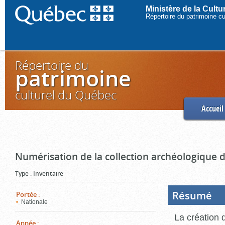
Ministère de la Cult
Répertoire du patrimoine c
Répertoire du
patrimoine
culturel du Québec
Accueil
Numérisation de la collection archéologique 
Type
:
Inventaire
Résumé
(Boi
Portée
:
ouve
Nationale
cliq
pou
La création 
ferm
Année
: