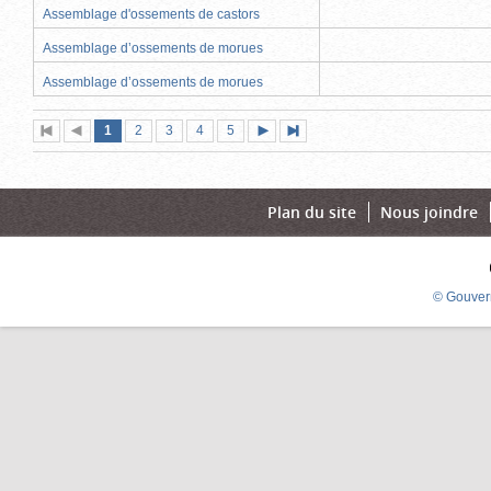
Assemblage d'ossements de castors
Assemblage d’ossements de morues
Assemblage d’ossements de morues
Page
(page
Page
Page
Page
Page
1
Première
2
Page
3
4
5
Page
Dernière
actuelle)
page
précédente
suivante
page
Plan du site
Nous joindre
© Gouver