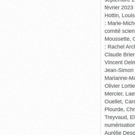
février 2023
Hottin, Loui
: Marie-Mic
comité scient
Moussette, C
: Rachel Arc
Claude Brie
Vincent Delm
Jean-Simon 
Marianne-Mar
Olivier Lort
Mercier, Lae
Ouellet, Car
Plourde, Chr
Treyvaud, El
numérisation
Aurélie Desg