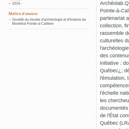
Archéolab.Qu
2016 -
Pointe-à-Call
Maître d'oeuvre
:
partenariat 
Société du musée d'archéologie et d'histoire de
Montréal Pointe-à-Callière
collection, 
rassemble de
culturelles d
l'archéologi
des contenus 
initiative :
Québec¿; dév
l'émulation,
compétences¿
l'échelle na
les chercheur
documentés p
de l'État co
Québec (LRAQ