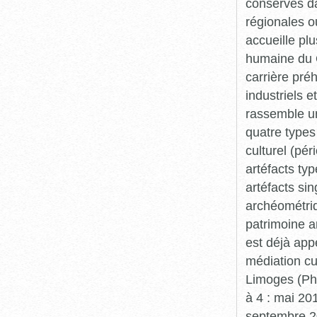
conservés da
régionales o
accueille plu
humaine du Q
carrière pré
industriels e
rassemble un
quatre types 
culturel (pér
artéfacts ty
artéfacts si
archéométriq
patrimoine a
est déjà app
médiation cu
Limoges (Pha
à 4 : mai 20
septembre 20