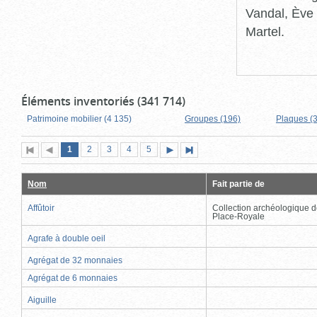
Vandal, Ève 
Martel.
Éléments inventoriés (341 714)
Patrimoine mobilier (4 135)
Groupes (196)
Plaques (
Page
(page
Page
Page
Page
Page
1
Première
2
Page
3
4
5
Page
Dernière
actuelle)
page
précédente
suivante
page
Nom
Fait partie de
Affûtoir
Collection archéologique d
Place-Royale
Agrafe à double oeil
Agrégat de 32 monnaies
Agrégat de 6 monnaies
Aiguille