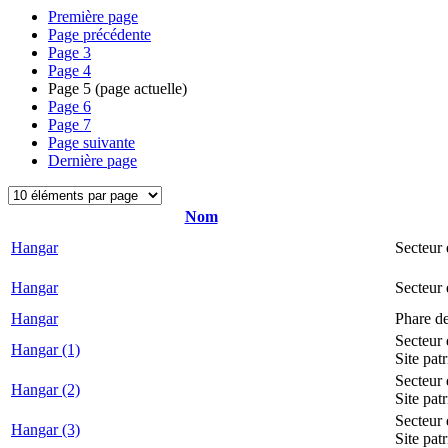
Première page
Page précédente
Page
3
Page
4
Page
5
(page actuelle)
Page
6
Page
7
Page suivante
Dernière page
Nom
Hangar
Secteur 
Hangar
Secteur
Hangar
Phare d
Secteur 
Hangar (1)
Site pat
Secteur 
Hangar (2)
Site pat
Secteur 
Hangar (3)
Site pat