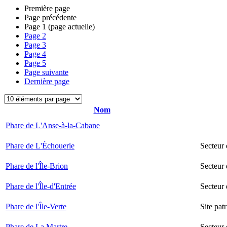
Première page
Page précédente
Page
1
(page actuelle)
Page
2
Page
3
Page
4
Page
5
Page suivante
Dernière page
Nom
Phare de L'Anse-à-la-Cabane
Phare de L'Échouerie
Secteur
Phare de l'Île-Brion
Secteur 
Phare de l'Île-d'Entrée
Secteur 
Phare de l'Île-Verte
Site pat
Phare de La Martre
Secteur 