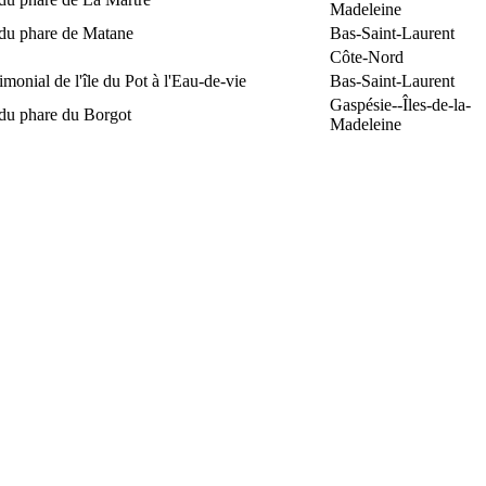
Madeleine
 du phare de Matane
Bas-Saint-Laurent
Côte-Nord
rimonial de l'île du Pot à l'Eau-de-vie
Bas-Saint-Laurent
Gaspésie--Îles-de-la-
 du phare du Borgot
Madeleine