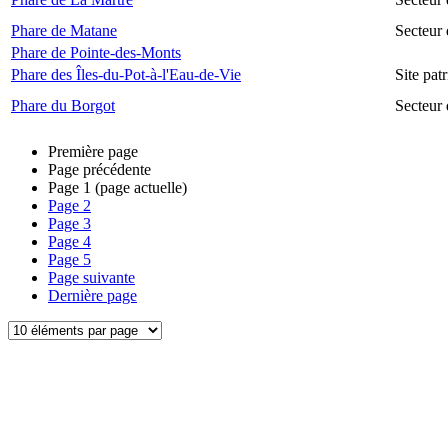
Phare de Matane
Secteur
Phare de Pointe-des-Monts
Phare des Îles-du-Pot-à-l'Eau-de-Vie
Site pat
Phare du Borgot
Secteur
Première page
Page précédente
Page
1
(page actuelle)
Page
2
Page
3
Page
4
Page
5
Page suivante
Dernière page