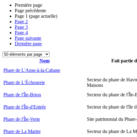
Première page
Page précédente
Page
1
(page actuelle)
Page
2
Page
3
Page
4
Page suivante
Dernière page
Nom
Fait partie 
Phare de L'Anse-à-la-Cabane
Secteur du phare de Havr
Phare de L'Échouerie
Maisons
Phare de l'Île-Brion
Secteur du phare de l'Île-
Phare de l'Île-d'Entrée
Secteur du phare de l'île 
Phare de l'Île-Verte
Site patrimonial du Phare-
Phare de La Martre
Secteur du phare de La M