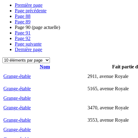
Première page
Page précédente
Page
88
Page
89
Page
90
(page actuelle)
Page
91
Page
92
Page suivante
Dernière page
Nom
Fait partie 
Grange-étable
2911, avenue Royale
Grange-étable
5165, avenue Royale
Grange-étable
Grange-étable
3470, avenue Royale
Grange-étable
3553, avenue Royale
Grange-étable