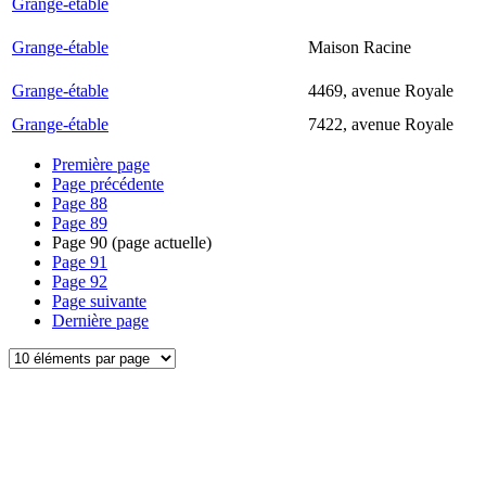
Grange-étable
Grange-étable
Maison Racine
Grange-étable
4469, avenue Royale
Grange-étable
7422, avenue Royale
Première page
Page précédente
Page
88
Page
89
Page
90
(page actuelle)
Page
91
Page
92
Page suivante
Dernière page