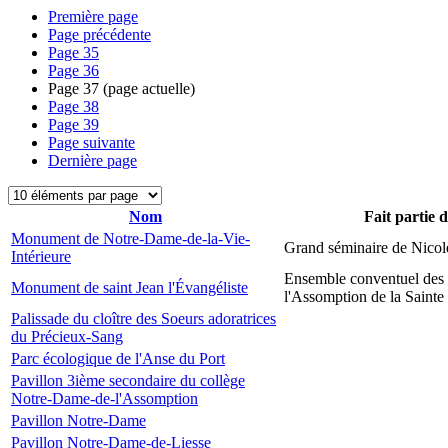
Première page
Page précédente
Page
35
Page
36
Page
37
(page actuelle)
Page
38
Page
39
Page suivante
Dernière page
Nom
Fait partie 
Monument de Notre-Dame-de-la-Vie-
Grand séminaire de Nicol
Intérieure
Ensemble conventuel des
Monument de saint Jean l'Évangéliste
l'Assomption de la Sainte
Palissade du cloître des Soeurs adoratrices
du Précieux-Sang
Parc écologique de l'Anse du Port
Pavillon 3ième secondaire du collège
Notre-Dame-de-l'Assomption
Pavillon Notre-Dame
Pavillon Notre-Dame-de-Liesse