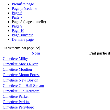
Première page
Page précédente
Page
6
Page
7
Page
8
(page actuelle)
Page
9
Page
10
Page suivante
Dernière page
Nom
Fait partie 
Cimetière Milby
Cimetière Moe's River
Cimetière Moulton
Cimetière Mount Forest
Cimetière New Boston
Cimetière Old Hall Stream
Cimetière Old Hereford
Cimetière Parker
Cimetière Perkins
Cimetière Perryboro