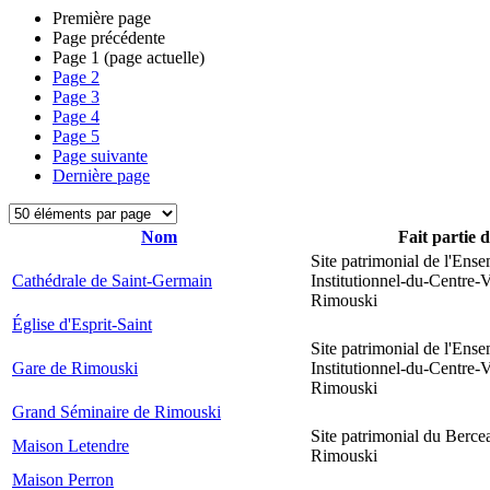
Première page
Page précédente
Page
1
(page actuelle)
Page
2
Page
3
Page
4
Page
5
Page suivante
Dernière page
Nom
Fait partie 
Site patrimonial de l'Ens
Cathédrale de Saint-Germain
Institutionnel-du-Centre-V
Rimouski
Église d'Esprit-Saint
Site patrimonial de l'Ens
Gare de Rimouski
Institutionnel-du-Centre-V
Rimouski
Grand Séminaire de Rimouski
Site patrimonial du Berce
Maison Letendre
Rimouski
Maison Perron