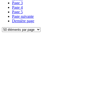
Page
3
Page
4
Page
5
Page suivante
Dernière page