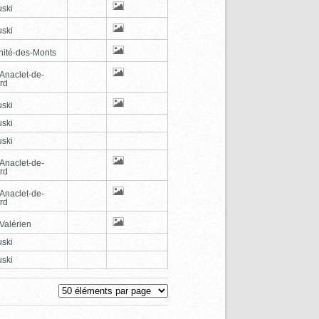
ski
ski
inité-des-Monts
-Anaclet-de-
rd
ski
ski
ski
-Anaclet-de-
rd
-Anaclet-de-
rd
Valérien
ski
ski