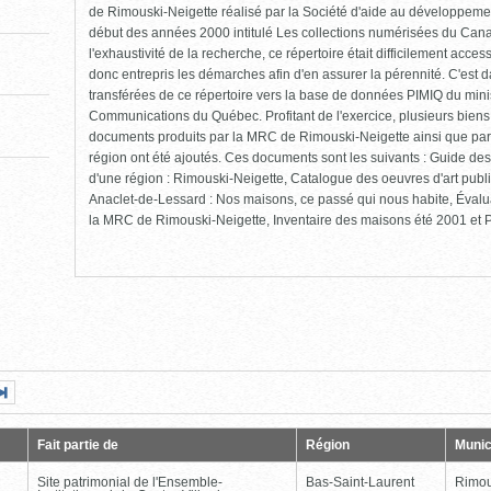
de Rimouski-Neigette réalisé par la Société d'aide au développement
début des années 2000 intitulé Les collections numérisées du Cana
l'exhaustivité de la recherche, ce répertoire était difficilement ac
donc entrepris les démarches afin d'en assurer la pérennité. C'est 
transférées de ce répertoire vers la base de données PIMIQ du minis
Communications du Québec. Profitant de l'exercice, plusieurs biens
documents produits par la MRC de Rimouski-Neigette ainsi que par
région ont été ajoutés. Ces documents sont les suivants : Guide des 
d'une région : Rimouski-Neigette, Catalogue des oeuvres d'art pub
Anaclet-de-Lessard : Nos maisons, ce passé qui nous habite, Évalu
la MRC de Rimouski-Neigette, Inventaire des maisons été 2001 et Pr
Page
Dernière
nte
page
Fait partie de
Région
Munic
Site patrimonial de l'Ensemble-
Bas-Saint-Laurent
Rimou