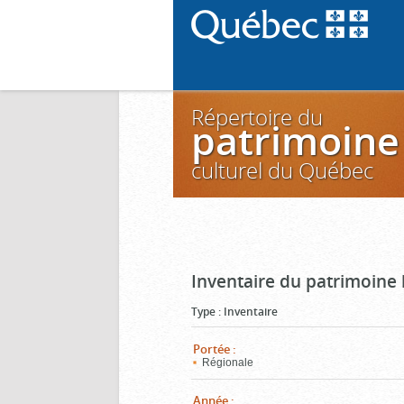
Répertoire du
patrimoine
culturel du Québec
Inventaire du patrimoine 
Type
:
Inventaire
Portée
:
Régionale
Année
: