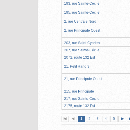
193, rue Sainte-Cécile
195, rue Sainte-Cécile
2, rue Centrale Nord
2, rue Principale Ouest
203, rue Saint-Cyprien
207, rue Sainte-Cécile
2072, route 132 Est
21, Petit Rang 3
21, rue Principale Ouest
215, rue Principale
217, rue Sainte-Cécile
2175, route 132 Est
Page
(page
Page
Page
Page
Page
1
Première
2
Page
3
4
5
actuelle)
page
précédente
suiva