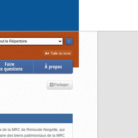
ction
Augmenter
Taille du texte
la
Foire
À propos
ux questions
Partager
ux de la MRC de Rimouski-Neigette, qui
taire des biens patrimoniaux de la MRC