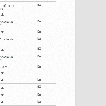
-Eugène-de-
ère
ski
-Anaclet-de-
rd
ski
-Anaclet-de-
rd
ski
-Anaclet-de-
rd
-Saint
ski
ski
ski
ski
ski