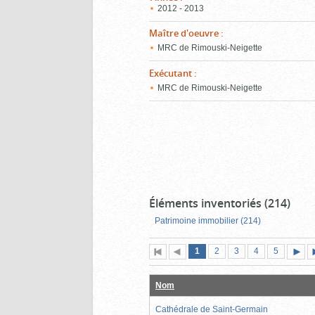
2012 - 2013
Maître d'oeuvre
:
MRC de Rimouski-Neigette
Exécutant
:
MRC de Rimouski-Neigette
Éléments inventoriés (214)
Patrimoine immobilier (214)
Page
(page
Page
Page
Page
Page
1
Première
2
Page
3
4
5
actuelle)
page
précédente
suiva
Nom
Cathédrale de Saint-Germain