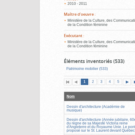
2010 - 2011
Maître d'oeuvre
:
Ministère de la Culture, des Communicati
de la Condition féminine
Exécutant
:
Ministère de la Culture, des Communicati
de la Condition féminine
Éléments inventoriés (533)
Patrimoine mobilier (533)
Page
(page
Page
Page
Page
Page
1
Première
2
Page
3
4
5
actuelle)
page
précédente
suiva
Nom
Dessin d'architecture (Académie de
musique)
Dessin d'architecture (Année jubilaire, 60
du règne de sa Majesté Victoria reine
d'Angleterre et du Royaume Unie. Le pon
proposé sur le St. Laurent devant Québec