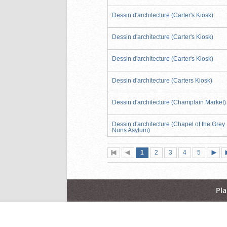
Dessin d'architecture (Carter's Kiosk)
Dessin d'architecture (Carter's Kiosk)
Dessin d'architecture (Carter's Kiosk)
Dessin d'architecture (Carters Kiosk)
Dessin d'architecture (Champlain Market)
Dessin d'architecture (Chapel of the Grey
Nuns Asylum)
Page
(page
Page
Page
Page
Page
1
Première
2
Page
3
4
5
actuelle)
page
précédente
suiva
Pla