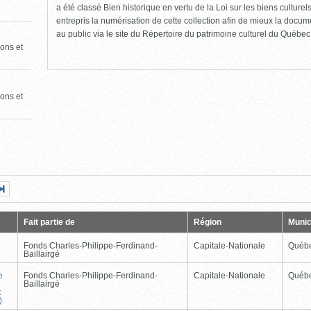
a été classé Bien historique en vertu de la Loi sur les biens culture
entrepris la numérisation de cette collection afin de mieux la docume
au public via le site du Répertoire du patrimoine culturel du Québec
ons et
ons et
Page
Dernière
nte
page
Fait partie de
Région
Munic
Fonds Charles-Philippe-Ferdinand-
Capitale-Nationale
Québ
Baillairgé
e
Fonds Charles-Philippe-Ferdinand-
Capitale-Nationale
Québ
Baillairgé
t
)