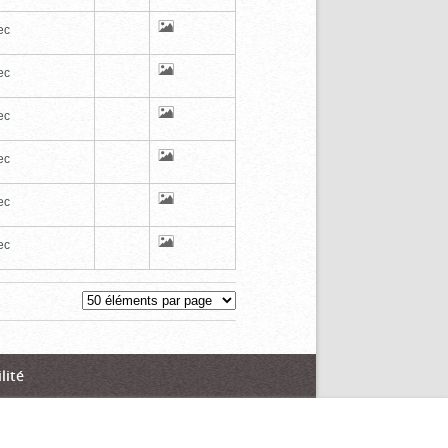
ec
ec
ec
ec
ec
ec
lité