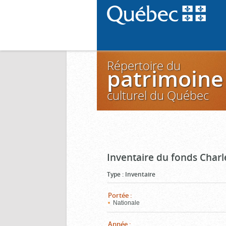
Répertoire du
patrimoine
culturel du Québec
Inventaire du fonds Charl
Type
:
Inventaire
Portée
:
Nationale
Année
: