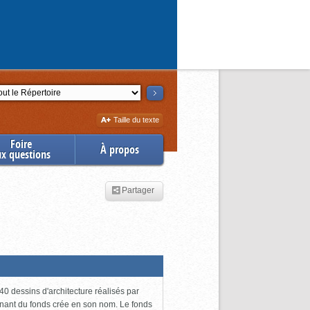
ction
Augmenter
Taille du texte
la
Foire
À propos
ux questions
Partager
0 dessins d'architecture réalisés par
enant du fonds crée en son nom. Le fonds