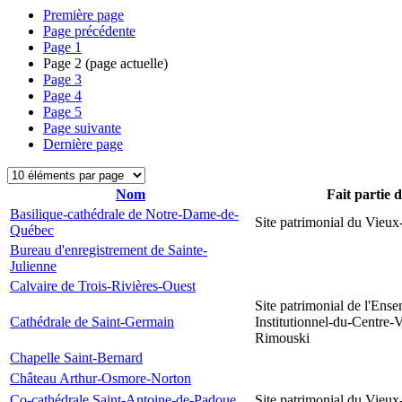
Première page
Page précédente
Page
1
Page
2
(page actuelle)
Page
3
Page
4
Page
5
Page suivante
Dernière page
Nom
Fait partie 
Basilique-cathédrale de Notre-Dame-de-
Site patrimonial du Vieu
Québec
Bureau d'enregistrement de Sainte-
Julienne
Calvaire de Trois-Rivières-Ouest
Site patrimonial de l'Ens
Cathédrale de Saint-Germain
Institutionnel-du-Centre-V
Rimouski
Chapelle Saint-Bernard
Château Arthur-Osmore-Norton
Co-cathédrale Saint-Antoine-de-Padoue
Site patrimonial du Vieu