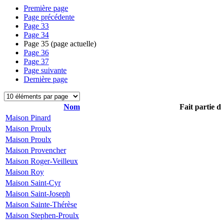
Première page
Page précédente
Page
33
Page
34
Page
35
(page actuelle)
Page
36
Page
37
Page suivante
Dernière page
Nom
Fait partie 
Maison Pinard
Maison Proulx
Maison Proulx
Maison Provencher
Maison Roger-Veilleux
Maison Roy
Maison Saint-Cyr
Maison Saint-Joseph
Maison Sainte-Thérèse
Maison Stephen-Proulx