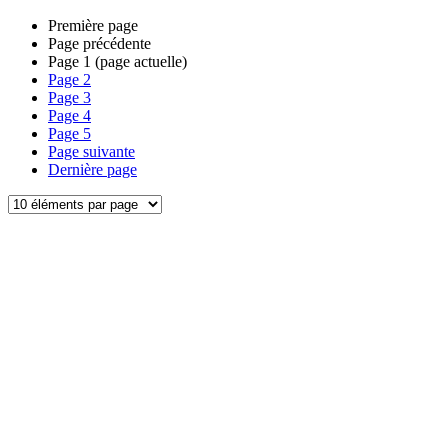
Première page
Page précédente
Page
1
(page actuelle)
Page
2
Page
3
Page
4
Page
5
Page suivante
Dernière page