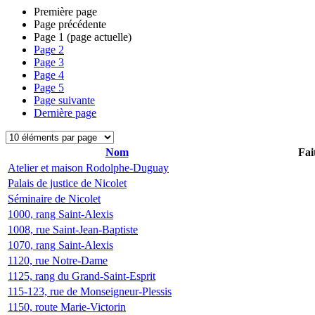
Première page
Page précédente
Page
1
(page actuelle)
Page
2
Page
3
Page
4
Page
5
Page suivante
Dernière page
Nom
Fai
Atelier et maison Rodolphe-Duguay
Palais de justice de Nicolet
Séminaire de Nicolet
1000, rang Saint-Alexis
1008, rue Saint-Jean-Baptiste
1070, rang Saint-Alexis
1120, rue Notre-Dame
1125, rang du Grand-Saint-Esprit
115-123, rue de Monseigneur-Plessis
1150, route Marie-Victorin