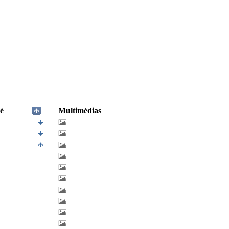
é
Multimédias