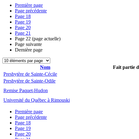
Première page
Page précédente
Page
18
Page
19
Page
20
Page
21
Page
22
(page actuelle)
Page suivante
Dernière page
Nom
Fait partie 
Presbytère de Sainte-Cécile
Presbytère de Sainte-Odile
Remise Paquet-Hudon
Université du Québec à Rimouski
Première page
Page précédente
Page
18
Page
19
Page
20