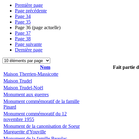
Première page
Page précédente
Page
34
Page
35
Page
36
(page actuelle)
Page
37
Page
38
Page suivante
Dernière page
Nom
Fait partie 
Maison Therrien-Massicotte
Maison Trudel
Maison Trudel-Noël
Monument aux guerres
Monument commémoratif de la famille
Pinard
Monument commémoratif du 12
novembre 1955
Monument de la canonisation de Soeur
Marguerite d'Youville
Monument de la famille Beaulac