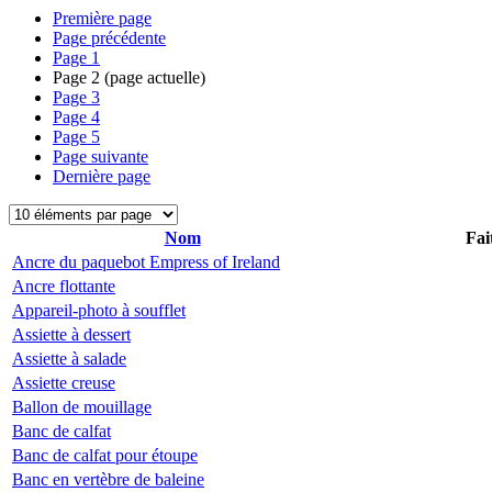
Première page
Page précédente
Page
1
Page
2
(page actuelle)
Page
3
Page
4
Page
5
Page suivante
Dernière page
Nom
Fai
Ancre du paquebot Empress of Ireland
Ancre flottante
Appareil-photo à soufflet
Assiette à dessert
Assiette à salade
Assiette creuse
Ballon de mouillage
Banc de calfat
Banc de calfat pour étoupe
Banc en vertèbre de baleine