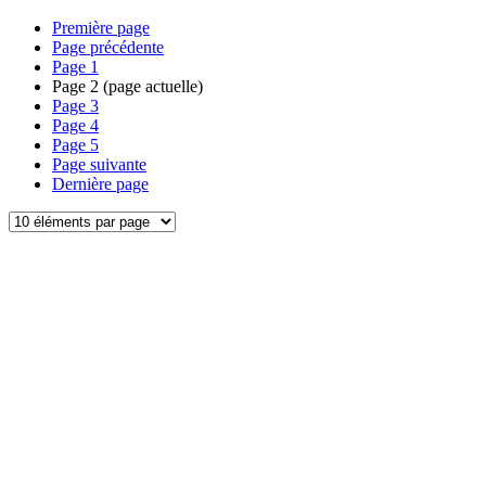
Première page
Page précédente
Page
1
Page
2
(page actuelle)
Page
3
Page
4
Page
5
Page suivante
Dernière page