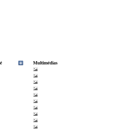
é
Multimédias