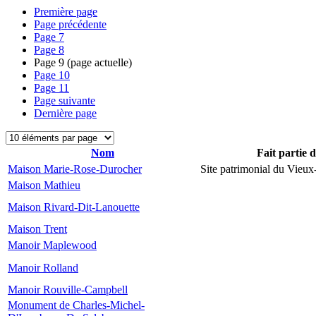
Première page
Page précédente
Page
7
Page
8
Page
9
(page actuelle)
Page
10
Page
11
Page suivante
Dernière page
Nom
Fait partie 
Maison Marie-Rose-Durocher
Site patrimonial du Vieu
Maison Mathieu
Maison Rivard-Dit-Lanouette
Maison Trent
Manoir Maplewood
Manoir Rolland
Manoir Rouville-Campbell
Monument de Charles-Michel-