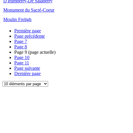
D'Irumberry-De Salaberry
Monument du Sacré-Coeur
Moulin Freligh
Première page
Page précédente
Page
7
Page
8
Page
9
(page actuelle)
Page
10
Page
11
Page suivante
Dernière page