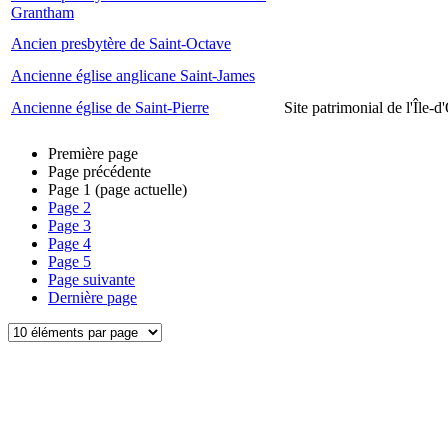
Grantham
Ancien presbytère de Saint-Octave
Ancienne église anglicane Saint-James
Ancienne église de Saint-Pierre
Site patrimonial de l'Île-d
Première page
Page précédente
Page
1
(page actuelle)
Page
2
Page
3
Page
4
Page
5
Page suivante
Dernière page