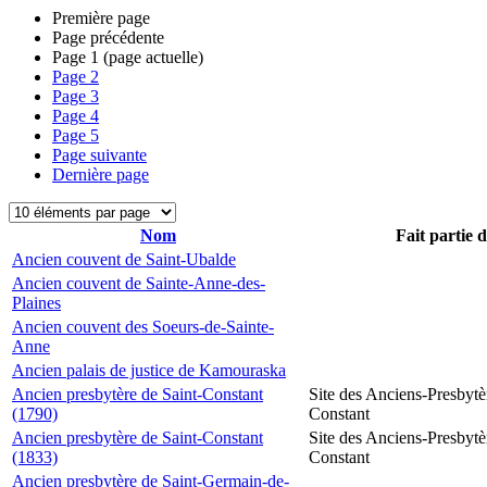
Première page
Page précédente
Page
1
(page actuelle)
Page
2
Page
3
Page
4
Page
5
Page suivante
Dernière page
Nom
Fait partie 
Ancien couvent de Saint-Ubalde
Ancien couvent de Sainte-Anne-des-
Plaines
Ancien couvent des Soeurs-de-Sainte-
Anne
Ancien palais de justice de Kamouraska
Ancien presbytère de Saint-Constant
Site des Anciens-Presbytè
(1790)
Constant
Ancien presbytère de Saint-Constant
Site des Anciens-Presbytè
(1833)
Constant
Ancien presbytère de Saint-Germain-de-