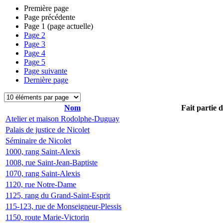
Première page
Page précédente
Page
1
(page actuelle)
Page
2
Page
3
Page
4
Page
5
Page suivante
Dernière page
Nom
Fait partie 
Atelier et maison Rodolphe-Duguay
Palais de justice de Nicolet
Séminaire de Nicolet
1000, rang Saint-Alexis
1008, rue Saint-Jean-Baptiste
1070, rang Saint-Alexis
1120, rue Notre-Dame
1125, rang du Grand-Saint-Esprit
115-123, rue de Monseigneur-Plessis
1150, route Marie-Victorin