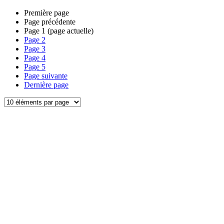
Première page
Page précédente
Page
1
(page actuelle)
Page
2
Page
3
Page
4
Page
5
Page suivante
Dernière page