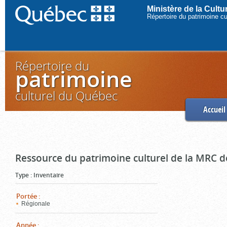
Ministère de la Cult
Répertoire du patrimoine c
Répertoire du
patrimoine
culturel du Québec
Accueil
Ressource du patrimoine culturel de la MRC d
Type
:
Inventaire
Portée
:
Régionale
Année
: