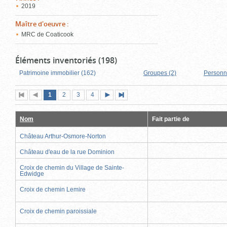
2019
Maître d'oeuvre
:
MRC de Coaticook
Éléments inventoriés (198)
Patrimoine immobilier (162)
Groupes (2)
Personn
Page
(page
Page
Page
Page
1
Première
2
Page
3
4
Page
Dernière
actuelle)
page
précédente
suivante
page
Nom
Fait partie de
Château Arthur-Osmore-Norton
Château d'eau de la rue Dominion
Croix de chemin du Village de Sainte-
Edwidge
Croix de chemin Lemire
Croix de chemin paroissiale