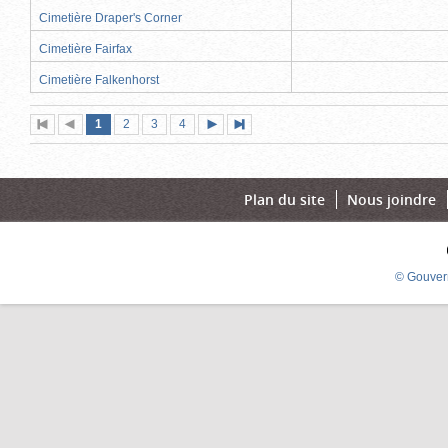
Cimetière Draper's Corner
Cimetière Fairfax
Cimetière Falkenhorst
Page
(page
Page
Page
Page
1
Première
2
Page
3
4
Page
Dernière
actuelle)
page
précédente
suivante
page
Plan du site
Nous joindre
© Gouver